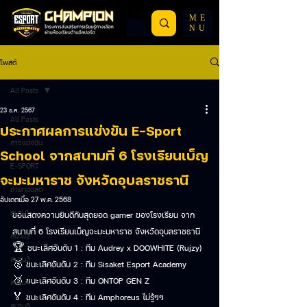
ME
NU
โพสต์
All Posts
23 ธ.ค. 2567
All Posts
ประกาศผลการแข่งขัน E-Sport
การแข่งขัน
School จากสนามที่ 6 โรงเรียนเบ็ญ
E-SPORT
จะมะมหาราช จังหวัดอุบลราชธานี
ถ่ายทอดสด
อัปเดตเมื่อ
27 พ.ค. 2568
สนาม1
ขอแสดงความยินดีกับสุดยอด gamer ของโรงเรียน จาก
สนามที่ 6 โรงเรียนเบ็ญจะมะมหาราช จังหวัดอุบลราชธานี  
สนาม2
🏆 ชนะเลิศอันดับ 1 : ทีม Audrey​ x DOOWHITE (Rujzy) 
สนาม3
🥈 ชนะเลิศอันดับ 2 : ทีม Sisaket Esport Academy 
🥉 ชนะเลิศอันดับ 3 : ทีม ONTOP GEN Z 
สนาม4
🏅 ชนะเลิศอันดับ 4 : ทีม Amphoreus ไม่รู้ๆๆ
สนาม5