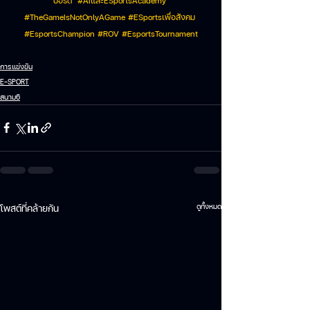
ปอร์ต  
#AIและESportsAcademy
#TheGameIsNotOnlyAGame
#ESportsเพ
ื่อสังคม 
#EsportsChampion
#ROV
#EsportsTournament
การแข่งขัน
E-SPORT
สนาม6
ดูทั้งหมด
โพสต์ที่คล้ายกัน