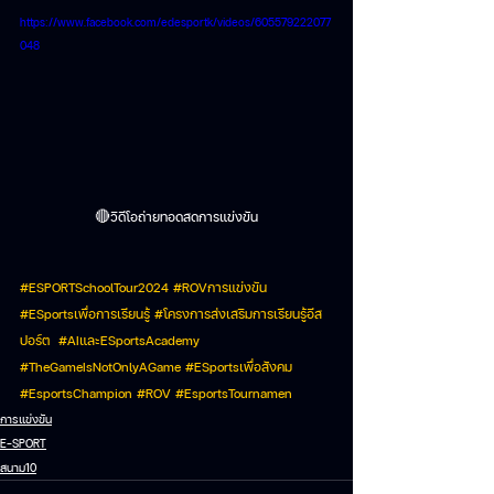
https://www.facebook.com/edesportk/videos/605579222077
048
วิดีโอถ่ายทอดสดการแข่งขัน
🔴
#ESPORTSchoolTour2024
#ROVการแข
่งขัน 
#ESportsเพ
ื่อการเรียนรู้ 
#โครงการส
่งเสริมการเรียนรู้อีส
ปอร์ต  
#AIและESportsAcademy
#TheGameIsNotOnlyAGame
#ESportsเพ
ื่อสังคม 
#EsportsChampion
#ROV
#EsportsTournamen
การแข่งขัน
E-SPORT
สนาม10