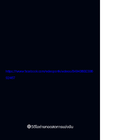
https://www.facebook.com/edesportk/videos/84940802306
92467
วิดีโอถ่ายทอดสดการแข่งขัน
🔴