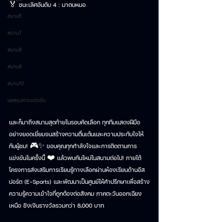
🏅 ชนะเลิศอันดับ 4 : มาตบหมอ 
สนาม6
สนาม7
สนาม8
สนาม9
สนาม10
ผลสรุปการแข่งขัน
และก็มาถึงสนามสุดท้ายในรอบคัดเลือก ทุกทีมแสดงฝีมือ
อย่างยอดเยี่ยมจนสร้างความตื่นเต้นและความประทับใจให้
กับผู้ชม! 🎮✨ ขอบคุณทุกกำลังใจและการติดตามการ
แข่งขันในครั้งนี้ ❤️ แล้วพบกันใหม่ในสนามต่อไป! ภายใต้
โครงการส่งเสริมการเรียนรู้ทางเลือกผ่านห้องเรียนด้านอีส
ปอร์ต (E-Sports) และพัฒนาเป็นศูนย์ให้คำปรึกษาเพื่อสร้าง
ความรู้ความเข้าใจที่ถูกต้องต่อสังคม ภาคตะวันออกเฉียง
เหนือ ชิงเงินรางวัลรวมกว่า 8,000 บาท 