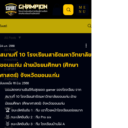
ME
NU
โพสต์
All Posts
24 ม.ค. 2568
All Posts
สนามที่ 10 โรงเรียนสาธิตมหาวิทยาลัย
การแข่งขัน
ขอนแก่น ฝ่ายมัธยมศึกษา (ศึกษา
E-SPORT
ศาสตร์) จังหวัดขอนแก่น
ถ่ายทอดสด
อัปเดตเมื่อ
16 มิ.ย. 2568
สนาม1
ขอแสดงความยินดีกับสุดยอด gamer ของโรงเรียน จาก
สนามที่ 10 โรงเรียนสาธิตมหาวิทยาลัยขอนแก่น ฝ่าย
สนาม2
มัธยมศึกษา (ศึกษาศาสตร์) จังหวัดขอนแก่น 
สนาม3
🏆 ชนะเลิศอันดับ 1 : ทีม เฉาก๊วยหน้าโรงเรียนอร่อยมาก 
🥈 ชนะเลิศอันดับ 2 : ทีม Pro six 
สนาม4
🥉 ชนะเลิศอันดับ 3 : ทีม โรงเรียนบ้านไผ่ A 
สนาม5