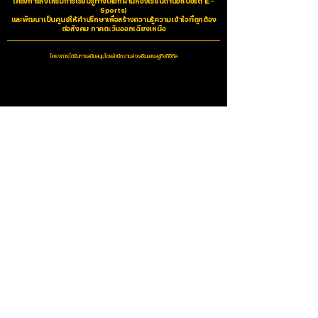
โครงการส่งเสริมการเรียนรู้ทางเลือกผ่านห้องเรียนด้านอีสปอร์ต (E-
Color
White/Pink
Sports)
และพัฒนาเป็นศูนย์ให้คำปรึกษาเพื่อสร้างความรู้ความเข้าใจที่ถูกต้อง
ต่อสังคม ภาคตะวันออกเฉียงเหนือ
Warranty
2 Years
โครงการได้รับการสนับสนุนโดยสำนักงานส่งเสริมเศรษฐกิจดิจิทัล
Option
N/A
Macro Keys
6
Click life span
60 million clicks
Address
คณะศึกษาศาสตร์ มหาวิทยาลัยขอนแก่น
123 หมู่ 16 ถนนมิตรภาพ ตำบลในเมือง อำเภอเมือง
จังหวัดขอนแก่น 40002
Contact
หน่วยสารบรรณ :
043-343452
เลขานุการผู้บริหาร (คณบดี) : 043-343453