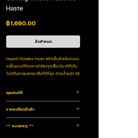
Haste
ราคา
฿1,690.00
สินค้าหมด
HyperX Pulsefire Haste สร้างขึ้นสำหรับเกมเม
อร์ชั้นยอดที่ต้องการได้รับทุกเสี้ยววินาทีที่เป็น
ไปได้ในการแสวงหาสิ่งที่ดีที่สุด ด้วยน้ำหนัก 59
กรัม เมาส์แบบรังผึ้งที่มีคุณสมบัติครบถ้วนและ
ตอบสนองได้ดีนี้มีทุกสิ่งที่คุณต้องการ โดยไม่
คุณสมบัติ
ต้องใช้น้ำหนักเพิ่ม ไมโครสวิตช์ TTC Golden
ให้การคลิกที่น่าพึงพอใจและเชื่อถือได้ และได้
Ultra-light hex shell design
รายละเอียดสินค้า
รับการจัดอันดับสำหรับการคลิก 60 ล้านครั้ง
Pulsefire Haste สร้างขึ้นแบบเปลือกรังผึ้งที่ทำให้เมาส์เบา
กว่าเมาส์ทั่วไป โดยไม่ลดความทนทานลง การออกแบบ
ดังนั้นคุณจึงไม่ต้องกังวลกับอินพุตที่ขาดหาย
ตาข่ายแบบเปิดยังช่วยให้การระบายอากาศและการไหล
Wireless technology
USB
ไป สายเคเบิล HyperFlex USB ที่ยืดหยุ่นและ
*** หมายเหตุ ***
เวียนของอากาศดีขึ้น
รองเท้าสเก็ต PTFE เกรดบริสุทธิ์ทำงานร่วมกัน
HyperFlex USB Cable
Sensor technology
Pixart PAW3335
สินค้ารับประกัน2ปี