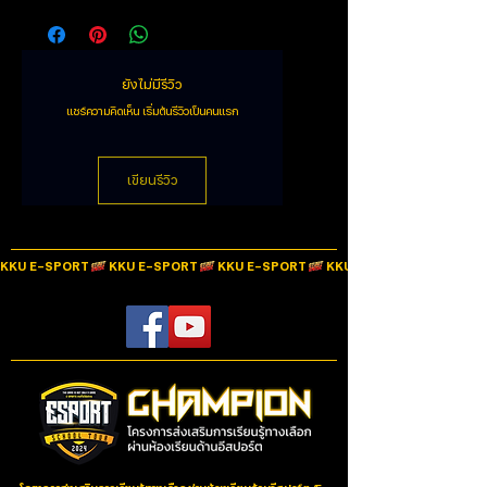
เพื่อให้คุณลากเส้นที่ราบรื่นและง่ายดายเพื่อให้
สายเคเบิล HyperFlex USB ผลิตจากวัสดุพาราคอร์ดที่มีน้ำ
ครองเกมได้ง่ายขึ้น
หนักเบาและยืดหยุ่น ออกแบบมาเพื่อลดแรงตึงและต้านทาน
Sensor Resolution
Up to 16,000 DPI
เกรด PTFE
เพื่อให้การเคลื่อนไหวของเมาส์ง่ายขึ้น
ยังไม่มีรีวิว
คลิก 60 ล้านครั้ง
TTC Golden micro dustproof switches
Number of buttons
6
ให้การคลิกที่มั่นคงและน่าพอใจ นอกจากนี้ยังมีการเคลือบ
น้ำหนัก 59 กรัม
แชร์ความคิดเห็น เริ่มต้นรีวิวเป็นคนแรก
ป้องกันฝุ่นและรองรับการคลิกได้มากถึง 60 ล้านครั้ง
Scroll Whell
Yes
Pure virgin-grade PTFE skates
PTFE 100% ด้วยแรงเสียดทานต่ำช่วยให้เลื่อนเมาส์ได้ง่าย
Tilt scroll function
เขียนรีวิว
N/A
และไม่ต้องพยายาม เพื่อให้เมาส์ตอบสนองได้ดียิ่งขึ้น
นอกจากนี้ยังมีชุด skates ทดแทน
Battery Life
N/A
Grip tape included
KKU E-SPORT
สำหรับผู้ที่ชอบควบคุมและความสะดวกสบาย มีเทปกริป
Battery Type
N/A
สำหรับด้านข้างของเมาส์และปุ่่มเมาส์ทั้งซ้ายและขวา
Customizable with HyperX NGENUITY Software
Wireless Operating
N/A
ปรับแต่งการตั้งค่า DPI, ไฟ RGB, การกำหนดปุ่ม และบันทึก
Distance
macrosได้อย่างง่ายดายด้วยซอฟต์แวร์ HyperX
NGENUITY ที่ทรงพลัง ใช้งานง่าย
Interface
N/A
Pixart 3335 sensor
Pixart 3335 มีความสมดุลทั้งน้ำหนักและประสิทธิภาพและ
Dimensions W x D x H
12.4 x 6.7 x 3.8
สามารถตรวจจับ DPI ได้สูงถึง 16000 DPI รับการติดตามที่
cm.
ลื่นไหลและตอบสนองที่คุณต้องการ