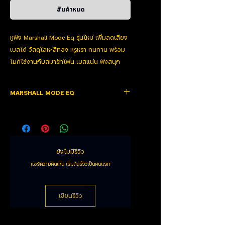
สินค้าหมด
หูฟัง Marshall Mode Eq รุ่นใหม่ เพิ่มลดเสียง
เบสได้ วัสดุโลหะสีทอง หรูหรา ทนทาน พร้อม
ไมค์ใช้งานกับสมาร์ทโฟน เบสแน่น ฟังสนุก
สำหรับฟังเพลงทุกแนวและเหมาะอย่างยิ่งกับเพ
ลงแนวร๊อค
MARSHALL MODE EQ
ใช้งานได้อย่างสบายหูด้วยการออกแบบ
ลักษณะไฮบริดอินเอียร์ ด้านคุณภาพของเสียง
Mode offers a huge sound in a small package.
ก็ยังคงความเป็นแบรนด์ Marshall อย่างดีด้วย
Featuring customised drivers delivering high-output
sound at minimal distortion. With unique in-ear design
เสียงที่หนักแน่นด้วยเสียงเบส และรายละเอียด
anchors to your ear, while still providing a comfortable
ชัดเจน
ยังไม่มีรีวิว
fit featuring interchangeable size sleeves in S, M, L,
ดีไซน์หรูหรา ราคาไม่แพง ถือเป็นอีก item ที่บ่ง
แชร์ความคิดเห็น เริ่มต้นรีวิวเป็นคนแรก
and XL ensure a custom fit.
บอกถึงสไตล์ในตัวคุณเองได้ พกพาได้อย่าง
สะดวก ใช้งานได้ทั้ง Android และ IOS Iphone
The mode EQ also comes equipped with microphone
เขียนรีวิว
and remote for use with your cell phone. Combined with
excellent audio, a tangle resistant cord and unique
styling that embodies the Marshall legacy.