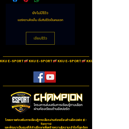
ตัวเบาะจะอัดแน่นไปด้วย Memory Foam ที่จะมอบความนุ่ม
Material
PU Level 4
หมอนรองหลังและหมอนรองคอหุ้มด้วยผ้า
สบาย ไม่ว่าจะนั่งนานแค่ไหนก็สบายและยังสามารถปรับ
ยังไม่มีรีวิว
กํามะหยี่อย่างดี
ระดับความสูง-ต่ำได้ 7-10 เซนติเมตร ปรับระดับความสูงให้
Light effect modes
N/A
เข้ากับคุณได้อย่างอิสระ
เบาะอัดแน่นด้วย Memory Foam ให้ความ
แชร์ความคิดเห็น เริ่มต้นรีวิวเป็นคนแรก
หากคุณเป็นสายเล่นเกม
Battery Type
N/A
นุ่มสบายเวลานั่ง
ที่จะต้องมีขนม หรือ น้ำดื่มรวมไปถึงอาหารอีกด้วยแต่ไม่ต้อง
**ระยะเวลาจัดส่ง 1 สัปดาห์
กังวล เพราะ วัสดุเป็นหนัง PU สามารถทนน้ำไหลซึมไม่ว่า
Caster life span
เขียนรีวิว
N/A
คุณจะทำน้ำหกใส่ หรือ เศษขนมตกใส่เก้าอี้ ก็สามารถ
ทำความสะอาดได้ง่ายๆจะใช้ผ้าเช็ด หรือ จะใช้เครื่องดูดฝุ่น
Load Capacity
120-150
ก็ไม่มีปัญหา
KKU E-SPORT
Dimensions W x D x
73.5 x 55 x 130-140
H
cm.
Weight
20 kg.
Color
Brown
Warranty
1 Year
Option
N/A
โครงการส่งเสริมการเรียนรู้ทางเลือกผ่านห้องเรียนด้านอีสปอร์ต (E-
Sports)
และพัฒนาเป็นศูนย์ให้คำปรึกษาเพื่อสร้างความรู้ความเข้าใจที่ถูกต้อง