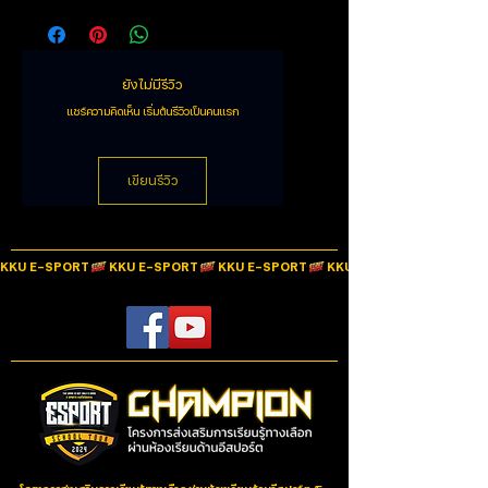
CONDENSER MIC
Microphone
None
ไมโครโฟนที่มีแคปซูลคอนเดนเซอร์แบบพิเศษ ความไวที่น่า
Impedance
ทึ่งสามารถจับรายละเอียดได้มากขึ้น โดยเฉพาะที่ความถี่ที่สูง
ยังไม่มีรีวิว
ขึ้น ช่วยให้มั่นใจได้ว่าจะส่งเสียงของคุณด้วยความชัดเจน
Microphone
20 Hz - 20 kHz
และคุณภาพอันโดดเด่น
Frequency
แชร์ความคิดเห็น เริ่มต้นรีวิวเป็นคนแรก
SUPERCARDIOID PICKUP PATTERN
Response
รูปแบบการรับเสียงที่กระชับยิ่งขึ้นทำให้ไมโครโฟนสามารถ
โฟกัสที่เสียงของคุณได้ในขณะที่ลดเสียงรบกวนในห้อง ดัง
Microphone mute
เขียนรีวิว
TAP-TO-MUTE SENSOR
นั้นคุณจึงไม่ต้องกังวลกับเสียงต่างๆ เช่น เสียงการพิมพ์
WITH LED INDICATOR
หรือการคลิกเมาส์ที่จะมาขัดขวางอีกต่อไป
TAP-TO-MUTE SENSOR WITH LED INDICATOR
Interface
Type A to Type C USB
KKU E-SPORT
ไม่ว่าคุณจะเล่นเกม แชท หรือสตรีมมิง คุณสามารถป้องกัน
Cable
ความผิดพลาดเกี่ยวกับเสียงได้ทันที เพียงแตะที่ด้านบนของ
ไมโครโฟน และบอกได้ในทันทีว่าไมโครโฟนทำงานอยู่หรือไม่
Cable Length
1.2m.
ด้วยไฟ LED แสดงสถานะ
BUILT-IN SHOCK ABSORBER
Color
Pink
ค้นหาจุดที่เหมาะสมของคุณด้วยขาตั้งไมโครโฟนแบบปรับ
เอียงได้ซึ่งยังมีตัวดูดซับแรงกระแทกในตัวเพื่อลดเสียง
Dimensions W x
9.12 x 9.12 x 16.21 cm.
รบกวนที่เกิดจากการกระแทกโดยไม่ได้ตั้งใจ สามารถถอด
D x H
ออกเพื่อติดตั้งแขนบูมได้
PLUG-AND-PLAY DESIGN
Weight
0.23 Kg