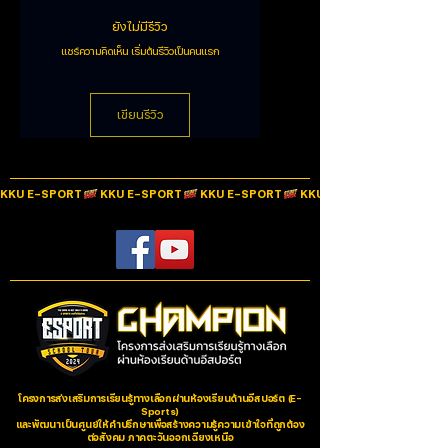
ติดตามการเคลื่อนไหวอย่างแม่นยำ ตอบ
น้ำหนักเบาอย่างน่าทึ่ง พร้อมความทนทานในระดับใหม่ที่
ประเภทเซนเซอร์
Optical (ออปติคัล)
ยังไม่มีรีวิว
โจทย์การเล่นเกมระดับแข่งขัน
คุณสัมผัสได้
CPI (ความ
เทคโนโลยี AquaBarrier™ ป้องกันน้ำและ
แชร์ความคิดเห็น เริ่มต้นรีวิวเป็นคนแรก
200–8,500 (ปรับเพิ่มทีละ 100
การป้องกันด้วยเทคโนโลยี AquaBarrier™
ละเอียด)
CPI)
ฝุ่น
ออกแบบมาเพื่อปกป้องวงจรภายในจากความเสียหายรอบ
ช่วยป้องกันความเสียหายจากน้ำ ฝุ่น และ
ด้าน
Aerox
คือเมาส์เกมมิ่งรุ่นแรกที่ได้รับมาตรฐาน
IP54
ความเร็วสูงสุด
เขียนรีวิว
300 (เมื่อใช้บนพื้นผิว
สิ่งสกปรก เพื่อความทนทานที่ยาวนาน
ซึ่งมอบความสามารถในการกันน้ำ พร้อมป้องกันฝุ่นละออง
(IPS)
SteelSeries QcK)
สิ่งสกปรก คราบน้ำมัน ขนสัตว์ และอื่น ๆ ได้อย่างมี
ประสิทธิภาพ
อัตราเร่งสูงสุด
35G
KKU E-SPORT
เซนเซอร์ TrueMove Core
Polling Rate
1000Hz / 1 มิลลิวินาที
สัมผัสการติดตามแบบ 1 ต่อ 1 อย่างแท้จริงในดีไซน์
เซนเซอร์น้ำหนักเบา พร้อมช่วงความละเอียดตั้งแต่
200 ถึง
Hardware
ไม่มี (Zero Hardware
8,500 CPI
ช่วยให้คุณเล่นเกมได้อย่างแม่นยำ รวดเร็ว และ
Acceleration
Acceleration)
เสถียรในทุกจังหวะการเคลื่อนไหว
การออกแบบ (Design)
สวิตช์ Golden Micro IP54 รุ่นใหม่ล่าสุด
รายการ
รายละเอียด
รองรับการคลิกได้ถึง
80 ล้านครั้ง
(มากกว่ามาตรฐานเมาส์
เกมมิ่งทั่วไปถึง 3 เท่า) พร้อมการป้องกันฝุ่นและน้ำในระดับ
วัสดุฝาหลัง
ผิวเคลือบด้านสีดำ (Black Matte
โครงการส่งเสริมการเรียนรู้ทางเลือกผ่านห้องเรียนด้านอีสปอร์ต (E-
IP54 มอบการคลิกที่แม่นยำและไร้ที่ติ แม้ในสภาพแวดล้อม
Finish)
Sports)
และพัฒนาเป็นศูนย์ให้คำปรึกษาเพื่อสร้างความรู้ความเข้าใจที่ถูกต้อง
ที่หนักหน่วง ป้องกันปัญหาคลิกซ้ำโดยไม่ตั้งใจ และช่วยให้
ต่อสังคม ภาคตะวันออกเฉียงเหนือ
คุณยิงเป้าได้อย่างแม่นยำในทุกสถานการณ์