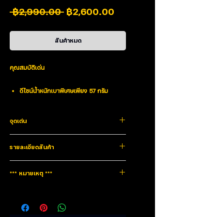
ราคาปกติ
ราคาขายลด
 ฿2,990.00 
฿2,600.00
สินค้าหมด
คุณสมบัติเด่น
ดีไซน์น้ำหนักเบาพิเศษเพียง 57 กรัม
เคลื่อนไหวได้อย่างรวดเร็วและคล่องตัว
ลดความเมื่อยล้าขณะเล่นเกม
จุดเด่น
สายถัก Super Mesh แบบ USB-C ถอดได้
ลดแรงต้านจากสาย ให้การควบคุมลื่นไหล
รวดเร็วเหนือใคร
รายละเอียดสินค้า
และยืดหยุ่นยิ่งขึ้น
Aerox 3 ถูกออกแบบมาเพื่อให้คุณปัดเมาส์ได้เร็วที่สุดในทุก
เกม ช่วยให้คุณลั่นไวกว่าคู่แข่ง ในโลกที่มิลลิวินาทีมีความ
แผ่นรองเมาส์ PTFE คุณภาพสูง
เซนเซอร์ (Sensor)
หมาย ความเร็วคือทุกสิ่ง
มอบการเลื่อนที่นุ่มนวลและลื่นไหลบนทุก
*** หมายเหตุ ***
รายการ
รายละเอียด
พื้นผิว
น้ำหนักเบาพิเศษเพียง 57 กรัม
สินค้ารับประกัน 1 ปี
เซนเซอร์ออปติคัล TrueMove Core ระดับ
ด้วยโครงสร้างภายนอกแบบเจาะรูเฉพาะตัวและวงจร
ชื่อเซนเซอร์
SteelSeries TrueMove Core
พิกเซล
ภายในที่ออกแบบให้บางลงอย่างแม่นยำ ทำให้เมาส์รุ่นนี้มี