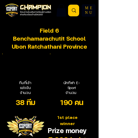
ME
NU
Field 6
Benchamarachutit School
Ubon Ratchathani Province
ทีมที่เข้า
นักกีฬา E-
แข่งขัน
Sport
จำนวน
จำนวน
38 ทีม
190 คน
1st place
winner
Prize money