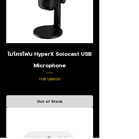
ไมโครโฟน HyperX Solocast USB
Microphone
Price
THB 1,890.00
Out of Stock