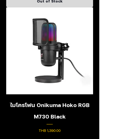
Out of Stock
ไมโครโฟน Onikuma Hoko RGB
M730 Black
Price
THB 1,390.00