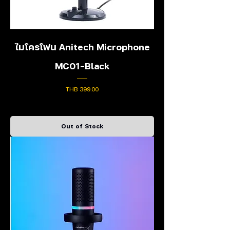
ไมโครโฟน Anitech Microphone
MC01-Black
Price
THB 399.00
Out of Stock