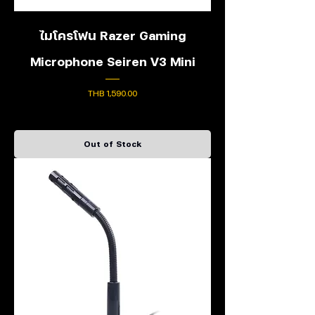
ไมโครโฟน Razer Gaming
Microphone Seiren V3 Mini
Price
THB 1,590.00
Out of Stock