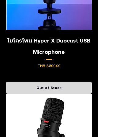
ไมโครโฟน Hyper X Duocast USB
Microphone
Price
THB 2,890.00
Out of Stock