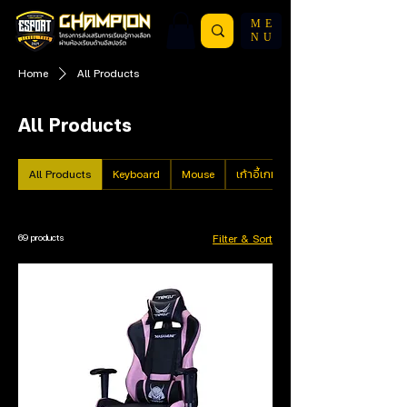
ME
NU
Home
All Products
All Products
All Products
Keyboard
Mouse
เก้าอี้เกมมิ่ง
69 products
Filter & Sort