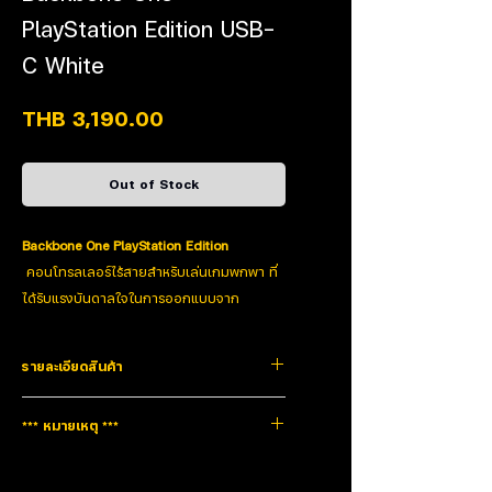
PlayStation Edition USB-
C White
Price
THB 3,190.00
Out of Stock
Backbone One PlayStation Edition
คอนโทรลเลอร์ไร้สายสำหรับเล่นเกมพกพา ที่
ได้รับแรงบันดาลใจในการออกแบบจาก
Dualsense มาพร้อมด้วยขนาดที่เบล็กกระทัด
รัด ใช้งานง่าย พร้อมให้คุณเพลิดเพลินกับการ
รายละเอียดสินค้า
เล่นเกมและใช้งานได้อย่างเต็มประสิทธิภาพ
ด้วยค่าความหน่วงที่ต่ำ ให้การตอบสนองที่
Type
Controller
*** หมายเหตุ ***
รวดเร็ว นอกจากนี้ยังรองรับการชาร์จแบบ
Pass-Through ที่ช่วยชาร์จโทรศัพท์ของคุณ
Wireless technology
N/A
สินค้ารับประกัน1ปี
ขณะใช้งานได้อีกด้วย