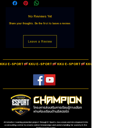
รองรับการใช้งานแร่วมกับ iPhone 15
Wireless Operating Distance
N/A
Series และ Android
No Reviews Yet
Connection Wird
N/A
รองรับการชาร์จแบบ Pass-Through
Share your thoughts. Be the first to leave a review.
พอร์ตหูฟังขนาด 3.5 มม.
Battery Type
N/A
สามารถจับภาพคลิป และ ภาพหน้าจอของ
เกมได้
Battery Life
Leave a Review
N/A
Interface
Type-C
KKU E-SPORT
Number of buttons
18 Buttons
Color
White
Warranty
1 Year
Option
N/A
Alternative learning promotion project through E-Sports classroom and development into
a consulting center to create correct knowledge and understanding for society in the
Northeastern region