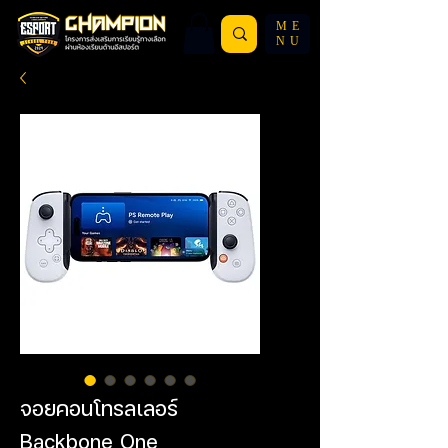
ME
NU
จอยคอนโทรลเลอร์
Backbone One