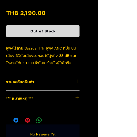
Price
THB 2,190.00
Out of Stock
หูฟังไร้สาย Baseus H1i หูฟัง ANC ที่มีระบบ
เสียง 3Dตัดเสียงรบกวนได้สูงถึง 38 dB และ
ใช้งานได้นาน 100 ชั่วโมง ช่วยให้ผู้ใช้ได้รับ
ประสบการณ์เสียงที่ดีขึ้นในสภาพแวดล้อมที่มี
เสียงดัง มีดีไซน์สวยงาม กะทัดรัด สะดวก
รายละเอียดสินค้า
สำหรับการเดินทาง เพื่อให้การเชื่อมต่อเสถียร
มาพร้อมเซ็นเซอร์สัมผัสอัจฉริยะ ผู้ใช้สามารถ
Type
Full Size
*** หมายเหตุ ***
ควบคุมเพลงและการโทรด้วยการสัมผัสเบาๆ
Headphone
บนชุดหูฟัง
สินค้ารับประกัน2ปี
ระบบตัดเสียงรบกวน
Microphone Frequency
N/A
เชื่อมต่อ Bluetooth
Response
ดีไซน์สวยงาม กะทัดรัด
No Reviews Yet
Connector
Bluetooth