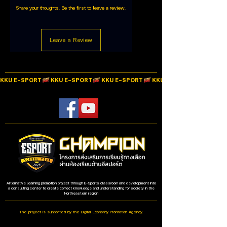
Share your thoughts. Be the first to leave a review.
Cord Length
120 cm.
Color
Leave a Review
Green
Input Impedance
N/A
KKU E-SPORT
Maximum Input Power
N/A
Sensitivity
N/A
Warranty
2 Years
Option
N/A
Alternative learning promotion project through E-Sports classroom and development into
a consulting center to create correct knowledge and understanding for society in the
Northeastern region
The project is supported by the Digital Economy Promotion Agency.