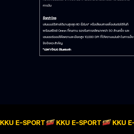
การจับ
อึดกว่าใคร
เล่นแบบไร้สายได้นานสูงสุด 60 ชั่วโมง* หรือเสียบสายเพื่อเล่นต่อได้ทันที
พร้อมสวิตช์ Omron ที่ทนทาน รองรับการคลิกมากกว่า 50 ล้านครั้ง และ
เซนเซอร์ออปติคัลความละเอียดสูง 10,000 DPI ที่ให้ความแม่นยำในการเล็ง
ยิงจังหวะสำคัญ
*เฉพาะโหมด Bluetooth
KKU E-SPORT