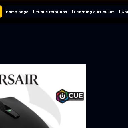
Home page
| Public relations
| Learning curriculum
| Co