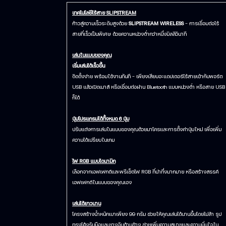
เทคโนโลยีไร้สาย SLIPSTREAM
ก้าวสู่ความเร็วระดับสูงด้วย
SLIPSTREAM WIRELESS
– การเชื่อมต่อไร้
สายที่เร็วเป็นพิเศษ ด้วยความหน่วงต่ำกว่าหนึ่งมิลลิวินาที
เล่นในแบบของคุณ
เริ่มเล่นได้เร็วขึ้น
ติดตั้งง่าย พร้อมใช้งานทันที – เพียงเสียบอะแดปเตอร์ไร้สายเข้ากับพอร์ต
USB แล้วเปิดเมาส์ หรือเชื่อมต่อผ่าน Bluetooth แบบหน่วงต่ำ หรือสาย USB
ก็ได้
ปุ่มโปรแกรมได้ทั้งหมด 6 ปุ่ม
ปรับแต่งการเล่นในแบบของคุณด้วยมาโครและการตั้งค่าปุ่มใหม่ เพื่อเพิ่ม
ความได้เปรียบในเกม
ไฟ RGB แบบไดนามิก
เลือกจากเอฟเฟกต์และพรีเซ็ตไฟ RGB ที่น่าทึ่งมากมาย หรือสร้างสรรค์
เอฟเฟกต์ในแบบของคุณเอง
เล่นได้ยาวนาน
โครงสร้างน้ำหนักเบาเพียง 99 กรัม ช่วยให้คุณเล่นได้นานขึ้นโดยไม่ล้า รูป
ทรงโค้งรับมือและยางจับด้านข้าง ช่วยเพิ่มความสบายและความมั่นใจใน