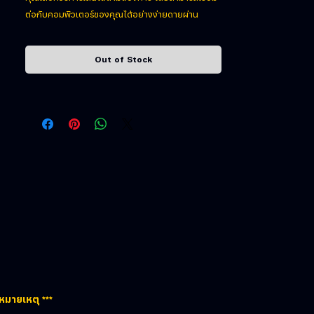
ต่อกับคอมพิวเตอร์ของคุณได้อย่างง่ายดายผ่าน
เทคโนโลยี SLIPSTREAM CORSAIR WIRELESS ที่มี
ความเร็วสูงระดับต่ำกว่า 1 มิลลิวินาที, Bluetooth, หรือ
Out of Stock
การเชื่อมต่อผ่านสาย USB ก็ได้
 หมายเหตุ ***