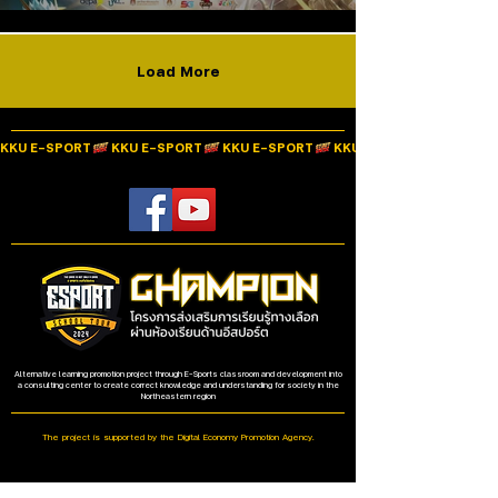
Load More
KKU E-SPORT
Alternative learning promotion project through E-Sports classroom and development into
a consulting center to create correct knowledge and understanding for society in the
Northeastern region
The project is supported by the Digital Economy Promotion Agency.